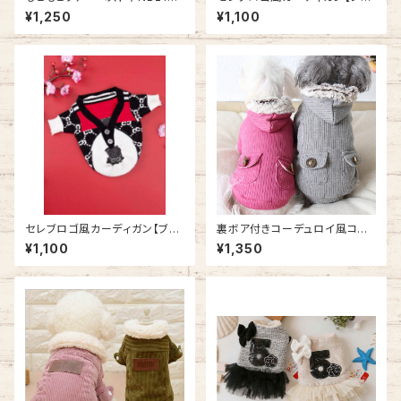
8997846
ド】 SH21AW3839996
¥1,250
¥1,100
セレブロゴ風カーディガン【ブラ
裏ボア付きコーデュロイ風コー
ック】 SH21AW3839996
ト NB20AW54
¥1,100
¥1,350