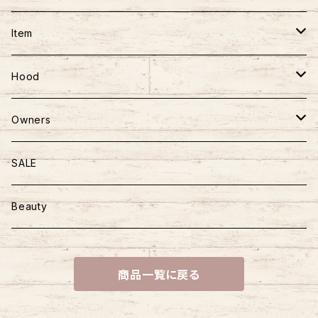
フーディー
スカート
ワンピース
Item
アウター
ロンパース
おもちゃ
Hood
ニット
かばん
ごはん
Owners
ハーネス＆リード
おやつ
マザーズバッグ
SALE
おさんぽアイテム
トッピング
Beauty
商品一覧に戻る