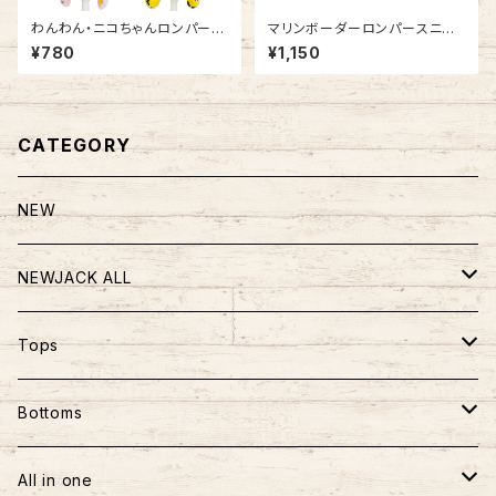
わんわん・ニコちゃんロンパース
マリンボーダーロンパースニット
NB20AW12502000
NB20AW9804199
¥780
¥1,150
CATEGORY
NEW
NEWJACK ALL
TOPS
Tops
PANTS
半袖
Bottoms
BAG
長袖
パンツ
All in one