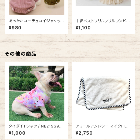
あったかコーデュロイジャケット
中綿ベストフリルフリルワンピー
NB20AW13893750
ス NB20AW9888865
¥980
¥1,100
その他の商品
タイダイTシャツ / NB21SS901
アリールアンドシー マイクロフ
6483
ァイバークイックドライミニバス
¥1,000
¥2,750
タオルAC21SS457145168102