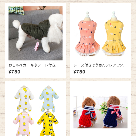
6
おしゃれカーキ♪フード付き中
レース付きぞうさんフレアワンピ
綿ベスト NB20AW12622759
ース NB20AW13531002
¥780
¥780