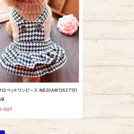
ロペットワンピース NB20AW12627151
50
D OUT