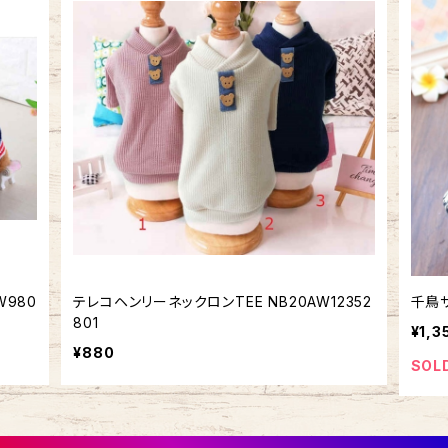
W980
テレコヘンリーネックロンTEE NB20AW12352
千鳥サ
801
¥1,3
¥880
SOL