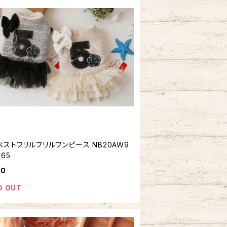
ストフリルフリルワンピース NB20AW9
865
00
D OUT