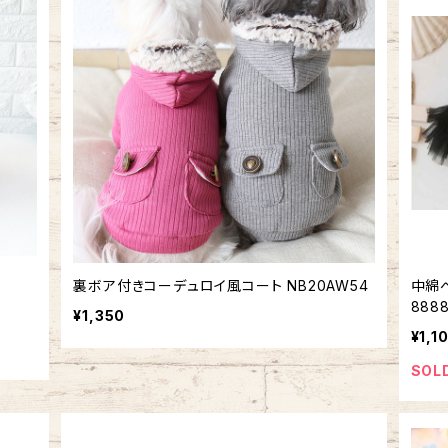
裏ボア付きコーデュロイ風コート NB20AW54
中綿ベ
888
¥1,350
¥1,1
SOL