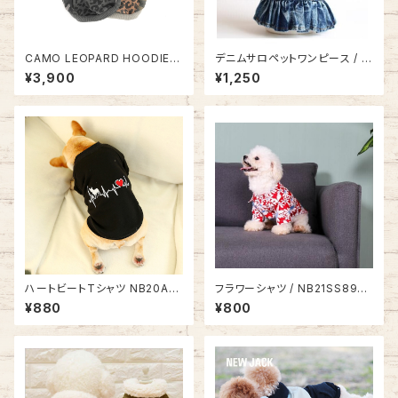
CAMO LEOPARD HOODIE N
デニムサロペットワンピース / N
J20AW0302
B20AW8475328
¥3,900
¥1,250
ハートビートTシャツ NB20AW
フラワーシャツ / NB21SS8939
12501236
333
¥880
¥800