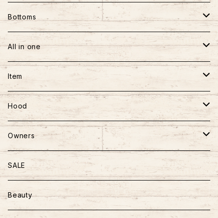
PANTS
半袖
Bottoms
BAG
長袖
パンツ
All in one
フーディー
スカート
ワンピース
Item
アウター
ロンパース
おもちゃ
Hood
ニット
かばん
ごはん
Owners
ハーネス＆リード
おやつ
マザーズバッグ
SALE
おさんぽアイテム
トッピング
Beauty