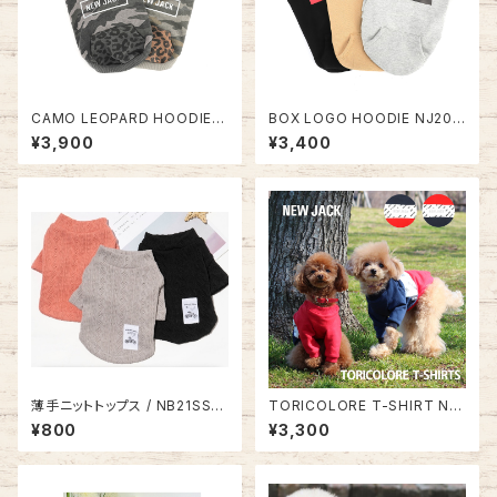
CAMO LEOPARD HOODIE N
BOX LOGO HOODIE NJ20A
J20AW0302
W0301
¥3,900
¥3,400
薄手ニットトップス / NB21SS8
TORICOLORE T-SHIRT NJ
811942
20AW0104
¥800
¥3,300