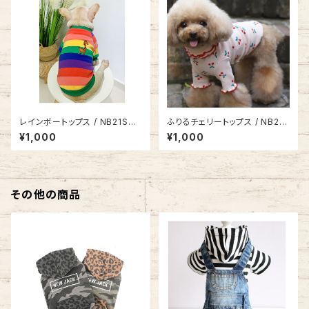
レインボートップス / NB21SS8
ふりるチェリートップス / NB21S
998050
S8417851
¥1,000
¥1,000
その他の商品