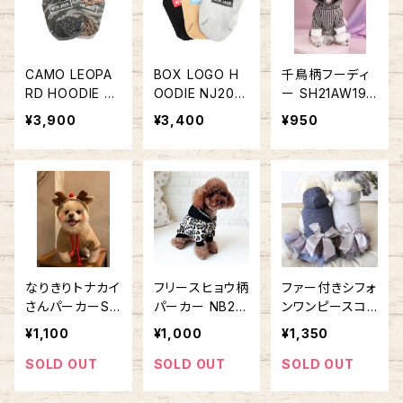
CAMO LEOPA
BOX LOGO H
千鳥柄フーディ
RD HOODIE N
OODIE NJ20A
ー SH21AW193
J20AW0302
W0301
8064
¥3,900
¥3,400
¥950
なりきりトナカイ
フリースヒョウ柄
ファー付きシフォ
さんパーカーSH
パーカー NB20
ンワンピースコ
21AW2709013
AW5231
ート NB20AW1
¥1,100
¥1,000
¥1,350
2489218
SOLD OUT
SOLD OUT
SOLD OUT