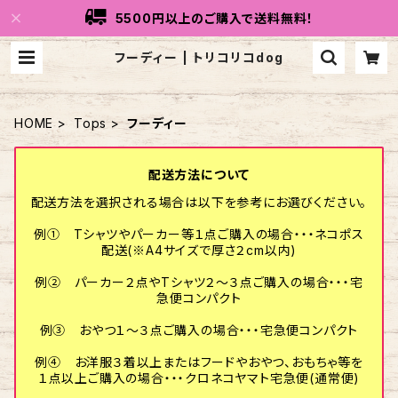
5500円以上のご購入で送料無料！
フーディー | トリコリコdog
HOME
Tops
フーディー
配送方法について
配送方法を選択される場合は以下を参考にお選びください。
例① Tシャツやパーカー等１点ご購入の場合・・・ネコポス
配送(※A4サイズで厚さ２cm以内)
例② パーカー２点やTシャツ２～３点ご購入の場合・・・宅
急便コンパクト
例③ おやつ１～３点ご購入の場合・・・宅急便コンパクト
例④ お洋服３着以上またはフードやおやつ、おもちゃ等を
１点以上ご購入の場合・・・クロネコヤマト宅急便(通常便)