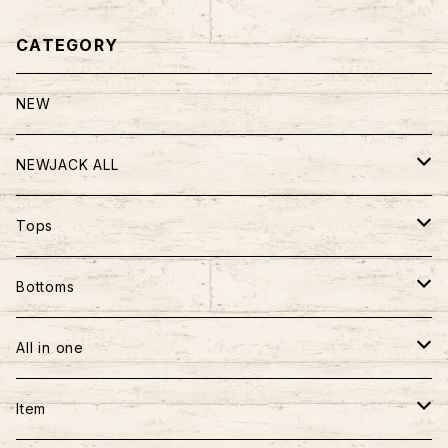
CATEGORY
NEW
NEWJACK ALL
TOPS
Tops
PANTS
半袖
Bottoms
BAG
長袖
パンツ
All in one
フーディー
スカート
ワンピース
Item