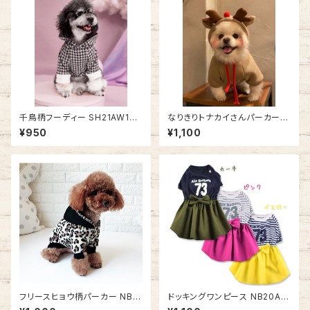
千鳥柄フーディー SH21AW193
なりきりトナカイさんパーカーS
8064
H21AW2709013
¥950
¥1,100
フリースヒョウ柄パーカー NB2
ドッキングワンピース NB20AW
0AW5231
1404010