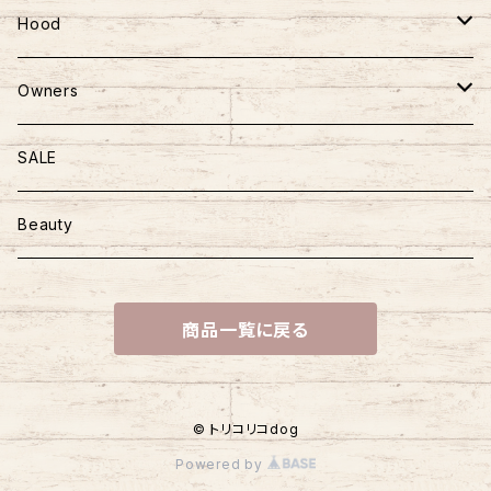
アウター
ロンパース
おもちゃ
Hood
ニット
かばん
ごはん
Owners
ハーネス＆リード
おやつ
マザーズバッグ
SALE
おさんぽアイテム
トッピング
Beauty
商品一覧に戻る
© トリコリコdog
Powered by