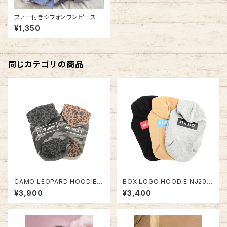
ファー付きシフォンワンピースコ
ート NB20AW12489218
¥1,350
同じカテゴリの商品
CAMO LEOPARD HOODIE N
BOX LOGO HOODIE NJ20A
J20AW0302
W0301
¥3,900
¥3,400