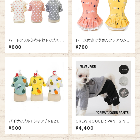
ハートフリルふわふわトップス /
レース付きぞうさんフレアワンピ
NB21SS13969742
ース NB20AW13531002
¥880
¥780
パイナップルTシャツ / NB21SS
CREW JOGGER PANTS NJ2
308
0AW0701
¥900
¥4,400