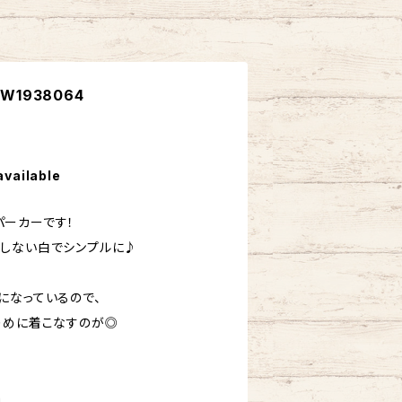
W1938064
available
ーカーです！
しない白でシンプルに♪
になっているので、
りめに着こなすのが◎
m