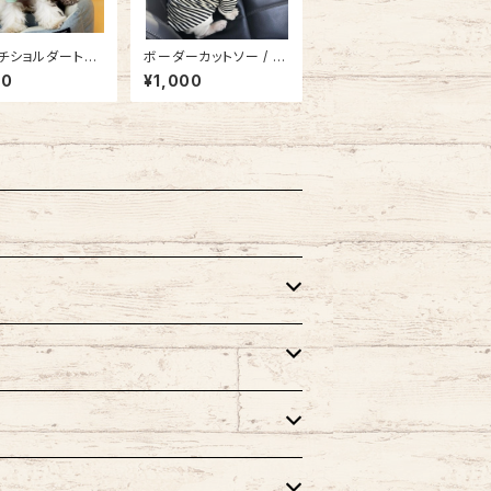
チショルダートッ
ボーダーカットソー / N
 NB21SS89525
B21SS8891903
00
¥1,000