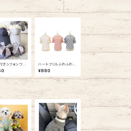
付きシフォンワン
ハートフリルふわふわト
コート NB20AW
ップス / NB21SS1396
50
¥880
9218
9742