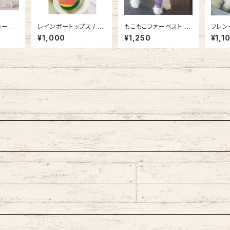
ローン
レインボートップス / N
もこもこファーベスト /
フレン
5811
B21SS8998050
NB21SS8997846
プス /
¥1,000
¥1,250
¥1,1
82