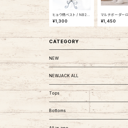
ヒョウ柄ベスト / NB21
マルチボーダー
SS9062316
パース / NB21SS
¥1,300
¥1,450
CATEGORY
NEW
NEWJACK ALL
TOPS
Tops
PANTS
半袖
Bottoms
BAG
長袖
パンツ
All in one