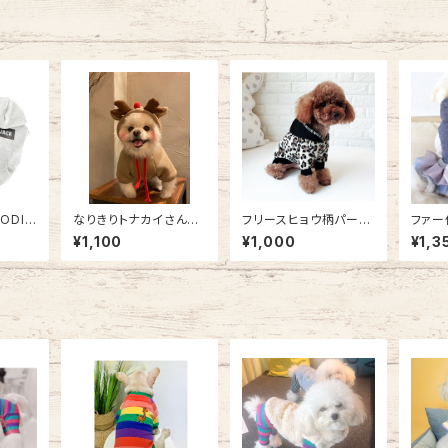
ODIE
なりきりトナカイさんパ
フリースヒョウ柄パーカ
ファー
ーカーSH21AW2709
ー NB20AW5231
ピース
¥1,100
¥1,000
¥1,3
013
1248