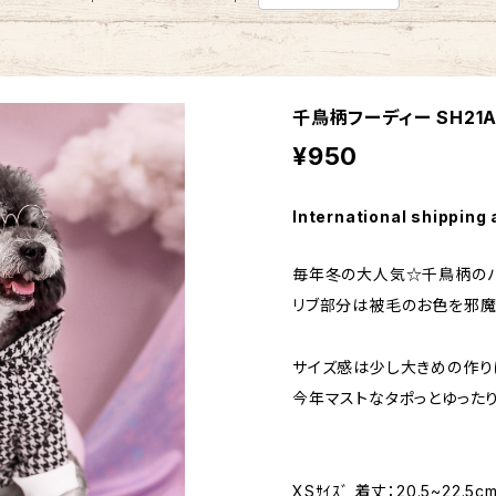
千鳥柄フーディー SH21A
¥950
International shipping 
毎年冬の大人気☆千鳥柄のパ
リブ部分は被毛のお色を邪魔
サイズ感は少し大きめの作り
今年マストなタポっとゆった
XSｻｲｽﾞ 着丈：20.5~22.5c