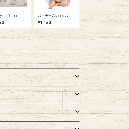
ボーダーローン
パイナップルロンパース
/ NB21SS5811
NB21SS14744999
50
¥1,150