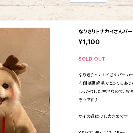
なりきりトナカイさんパーカ
¥1,100
SOLD OUT
なりきりトナカイさんパーカー
内側は裏起毛でとってもあっ
しっかりした生地なので、お
そうです♪
サイズ感は少し大きめです。
XSｻｲｽﾞ 着丈：23~25cm