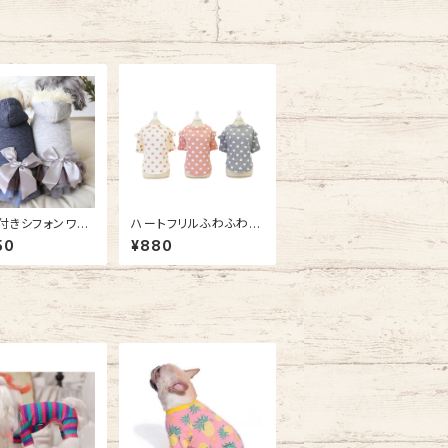
付きシフォンワン
ハートフリルふわふわト
コート NB20AW
ップス / NB21SS1396
50
¥880
9218
9742