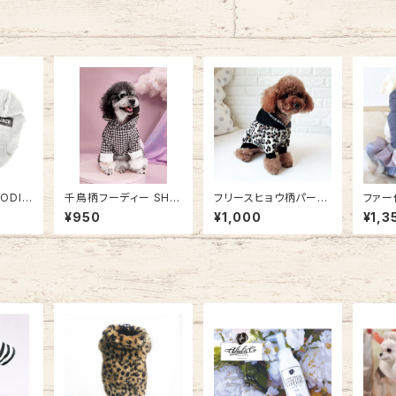
ODIE
千鳥柄フーディー SH21
フリースヒョウ柄パーカ
ファー
AW1938064
ー NB20AW5231
ピース
¥950
¥1,000
¥1,3
1248