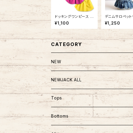
ドッキングワンピース N
デニムサロペット
B20AW1404010
ース / NB20AW
¥1,100
¥1,250
328
CATEGORY
NEW
NEWJACK ALL
TOPS
Tops
PANTS
半袖
Bottoms