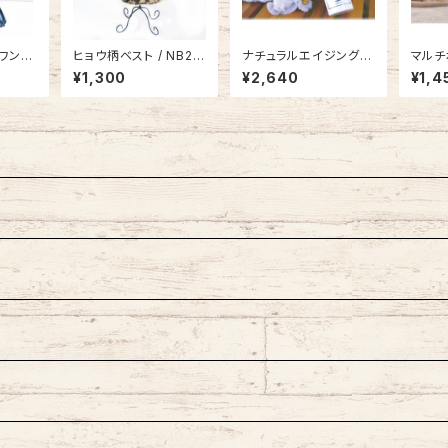
ワンピ
ヒョウ柄ベスト / NB21
ナチュラルエイジングケ
マルチ
8475
SS9062316
ア アンチイッチローショ
パース 
¥1,300
¥2,640
¥1,4
ン（肌荒れ・痒み・フケ用
ローション）AC21SS05
1