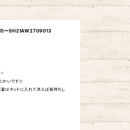
ーSH21AW2709013
！
たかいです☆
洗濯はネットに入れて洗えば長持ちし