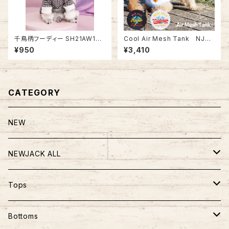
千鳥柄フーディー SH21AW193
Cool Air Mesh Tank NJ21
8064
SS0201
¥950
¥3,410
CATEGORY
NEW
NEWJACK ALL
TOPS
Tops
PANTS
半袖
Bottoms