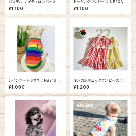
パステル ナイティロンパース N
ドッキングワンピース NB20AW
B20AW52011
1404010
¥1,100
¥1,100
レインボートップス / NB21SS8
ギンガムチェックワンピース / N
998050
B21SS8556997
¥1,000
¥1,200