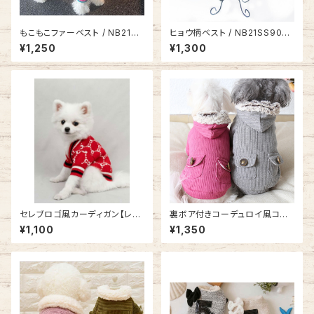
もこもこファーベスト / NB21SS
ヒョウ柄ベスト / NB21SS9062
8997846
316
¥1,250
¥1,300
セレブロゴ風カーディガン【レッ
裏ボア付きコーデュロイ風コー
ド】 SH21AW3839996
ト NB20AW54
¥1,100
¥1,350