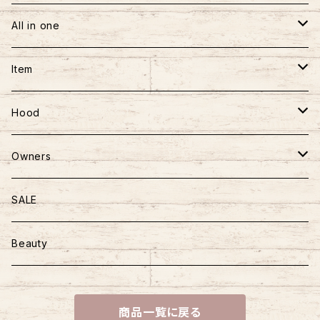
BAG
長袖
パンツ
All in one
フーディー
スカート
ワンピース
Item
アウター
ロンパース
おもちゃ
Hood
ニット
かばん
ごはん
Owners
ハーネス＆リード
おやつ
マザーズバッグ
SALE
おさんぽアイテム
トッピング
Beauty
商品一覧に戻る