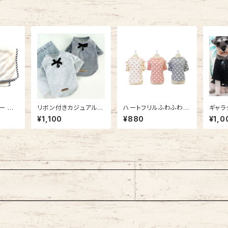
ー マ
リボン付きカジュアルト
ハートフリルふわふわト
ギャラ
クイッ
レーナー NB20AW139
ップス / NB21SS1396
NB21
¥1,100
¥880
¥1,0
タオル
01151
9742
1681