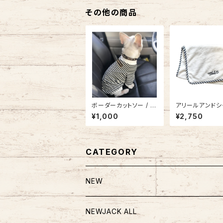
その他の商品
ボーダーカットソー / N
アリールアンドシ
B21SS8891903
イクロファイバー
¥1,000
¥2,750
クドライミニバス
AC21SS457145
026
CATEGORY
NEW
NEWJACK ALL