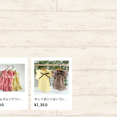
ムチェックワンピ
キレイめシフォンワンピ
 NB21SS85569
ース / NB21SSSS108
00
¥1,350
5