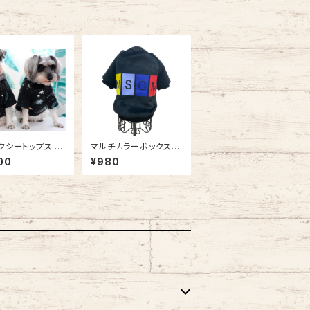
クシートップス /
マルチカラーボックスロ
SS8927717
ゴトレーナー NB20AW
00
¥980
427