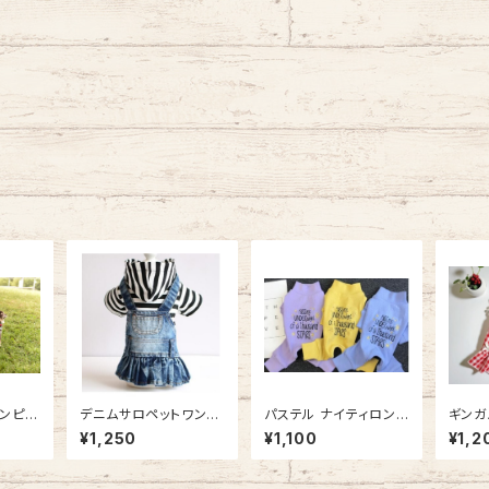
ンピー
デニムサロペットワンピ
パステル ナイティロンパ
ギンガ
588
ース / NB20AW8475
ース NB20AW52011
ース /
¥1,250
¥1,100
¥1,2
328
97