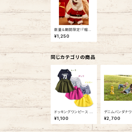
数量＆期間限定！『帽子
付き』Xmasサンタコス
¥1,250
チューム SH21AW485
2032
同じカテゴリの商品
ドッキングワンピース N
デニムバンダナワ
B20AW1404010
ス BR20AW144
¥1,100
¥2,700