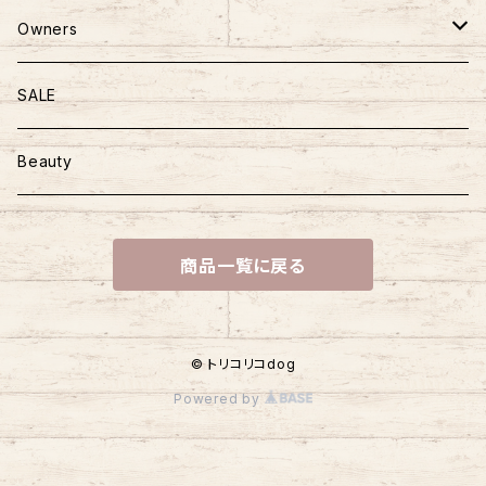
ニット
かばん
ごはん
Owners
ハーネス＆リード
おやつ
マザーズバッグ
SALE
おさんぽアイテム
トッピング
Beauty
商品一覧に戻る
© トリコリコdog
Powered by