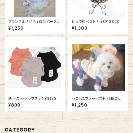
フランネルナイティロンパース S
ヒョウ柄ベスト / NB21SS9062
H21AW4621932
316
¥1,250
¥1,300
薄手ニットトップス / NB21SS8
もこもこファーベスト / NB21SS
811942
8997846
¥800
¥1,250
CATEGORY