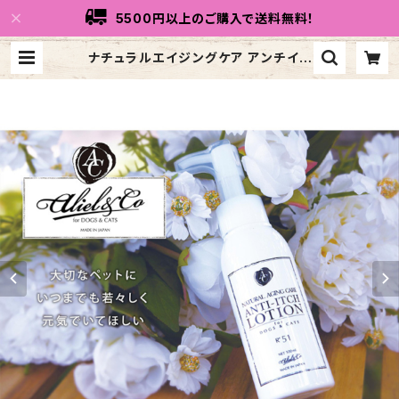
5500円以上のご購入で送料無料！
ナチュラルエイジングケア アンチイッ
チローション（肌荒れ・痒み・フケ用ロ
ーション）AC21SS051 | トリコリコ
dog