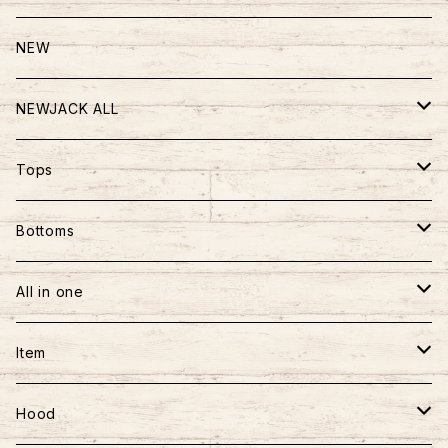
NEW
NEWJACK ALL
TOPS
Tops
PANTS
半袖
Bottoms
BAG
長袖
パンツ
All in one
フーディー
スカート
ワンピース
Item
アウター
ロンパース
おもちゃ
Hood