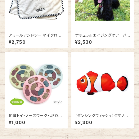
アリールアンドシー マイクロフ
ナチュラルエイジングケア バグ
ァイバークイックドライミニバス
オフフレグランススプレー(虫除
¥2,750
¥2,530
タオルAC21SS457145168102
けブラッシングスプレー)ガーデ
6
ニアの香り AC21SS048
知育トイ・ノーズワーク・UFOお
【ダンシングフィッシュ】クマノミ
やつボウル NB21SS213111
TR21SS004
¥1,000
¥3,300