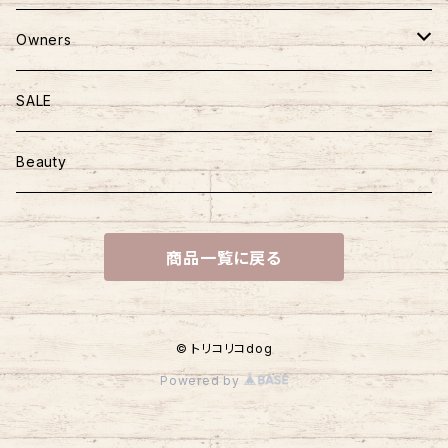
ニット
かばん
ごはん
Owners
ハーネス＆リード
おやつ
マザーズバッグ
SALE
おさんぽアイテム
トッピング
Beauty
商品一覧に戻る
© トリコリコdog
Powered by