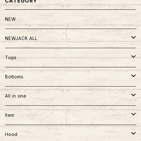
CATEGORY
NEW
NEWJACK ALL
TOPS
Tops
PANTS
半袖
Bottoms
BAG
長袖
パンツ
All in one
フーディー
スカート
ワンピース
Item
アウター
ロンパース
おもちゃ
Hood