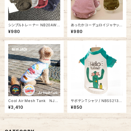
シンプルトレーナー NB20AW1
あったかコーデュロイジャケット
4202753
NB20AW13893750
¥980
¥980
Cool Air Mesh Tank NJ21
サボテンTシャツ / NBSS2139
SS0201
7
¥3,410
¥850